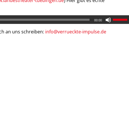
.landestheater-tuebingen.de
) Hier gibt es echte
00:00
ch an uns schreiben:
info@verrueckte-impulse.de