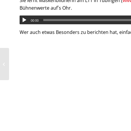
Sie lernt Maskenbildnerin am LTT in Tübingen (
www
Bühnenwerte auf´s Ohr.
00:00
Wer auch etwas Besonders zu berichten hat, einfa
Duales
Hochschulstudium