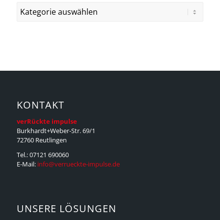
Kategorien
KONTAKT
verRückte impulse
Burkhardt+Weber-Str. 69/1
72760 Reutlingen
Tel.: 07121 690060
E-Mail:
info@verrueckte-impulse.de
UNSERE LÖSUNGEN